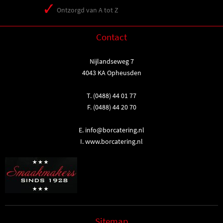
Ontzorgd van A tot Z
Contact
Nijlandseweg 7
4043 KA Opheusden
T.
(0488) 44 01 77
F. (0488) 44 20 70
E.
info@borcatering.nl
I.
www.borcatering.nl
Sitemap