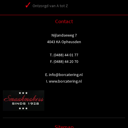
Ontzorgd van A tot Z
Contact
Nijlandseweg 7
4043 KA Opheusden
T.
(0488) 44 01 77
F. (0488) 44 20 70
E.
info@borcatering.nl
I.
www.borcatering.nl
Sitemap