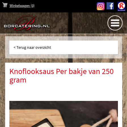
Winkelwagen
(0)
Terug naar overzicht
Knoflooksaus Per bakje van 250
gram