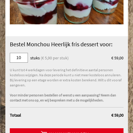
Bestel Monchou Heerlijk fris dessert voor:
stuks
(€ 5,90 per stuk)
€ 59,00
U kunt tot 4 werkdagen voor levering het definitieve aantal personen
kosteloos wijzigen. Na deze periode kunt u niet meer kosteloos annuleren.
Bij levering op een etage worden er extra kosten berekend. Wilt u dit vooraf
aangeven.
Voor minder personen bestellen of wenst u een aanpassing? Neem dan
contact met ons op, en wij bespreken met u de mogelijkheden.
Totaal
€ 59,00