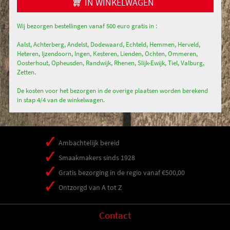
IN WINKELWAGEN
Wij bezorgen bestellingen vanaf 500 euro gratis in :
Aalst, Achterberg, Andelst, Dodewaard, Echteld, Hemmen, Herveld,
Heteren, Ijzendoorn, Ingen, Kesteren, Lienden, Ochten, Ommeren,
Oosterhout, Opheusden, Randwijk, Rhenen, Slijk-Ewijk, Tiel, Valburg,
Zetten.
De kosten voor het bezorgen in de overige plaatsen worden berekend
in stap 4/4 van de winkelwagen.
Ambachtelijk bereid
Smaakmakers sinds 1928
Gratis bezorging in de regio vanaf €500,00
Ontzorgd van A tot Z
Contact