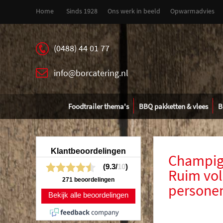
Home
Sinds 1928
Ons werk in beeld
Opwarmadvies
(0488) 44 01 77
info@borcatering.nl
Foodtrailer thema's
BBQ pakketten & vlees
B
Klantbeoordelingen
Champig
(9.3/
10
)
Ruim vol
271 beoordelingen
persone
Bekijk alle beoordelingen