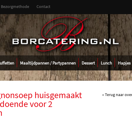
Bezorgmethode
Contact
uffetten
Maaltijdpannen / Partypannen
Dessert
Lunch
Hapjes
nonsoep huisgemaakt
« Terug naar ove
doende voor 2
n