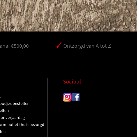
vanaf €500,00
Ontzorgd van A tot Z
Sociaal
t
oodjes bestellen
ellen
oor verjaardag
rm buffet thuis bezorgd
lees