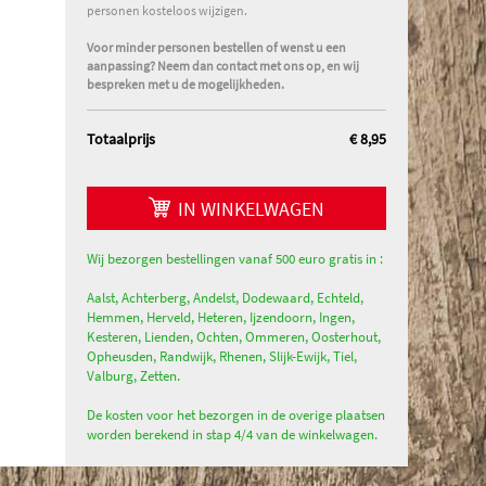
personen kosteloos wijzigen.
Voor minder personen bestellen of wenst u een
aanpassing? Neem dan contact met ons op, en wij
bespreken met u de mogelijkheden.
Totaalprijs
€ 8,95
IN WINKELWAGEN
Wij bezorgen bestellingen vanaf 500 euro gratis in :
Aalst, Achterberg, Andelst, Dodewaard, Echteld,
Hemmen, Herveld, Heteren, Ijzendoorn, Ingen,
Kesteren, Lienden, Ochten, Ommeren, Oosterhout,
Opheusden, Randwijk, Rhenen, Slijk-Ewijk, Tiel,
Valburg, Zetten.
De kosten voor het bezorgen in de overige plaatsen
worden berekend in stap 4/4 van de winkelwagen.