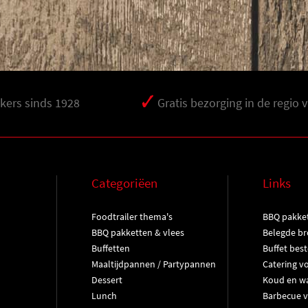
ers sinds 1928
Gratis bezorging in de regio 
Categoriëen
Links
Foodtrailer thema's
BBQ pakke
BBQ pakketten & vlees
Belegde br
Buffetten
Buffet best
Maaltijdpannen / Partypannen
Catering v
Dessert
Koud en wa
Lunch
Barbecue v