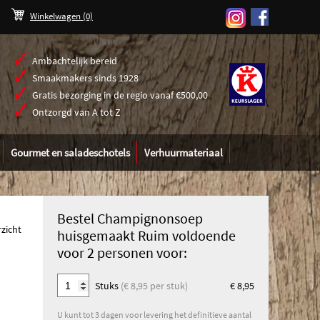
Winkelwagen
(0)
Ambachtelijk bereid
Smaakmakers sinds 1928
Gratis bezorging in de regio vanaf €500,00
\
Ontzorgd van A tot Z
Gourmet en saladeschotels
Verhuurmateriaal
Bestel Champignonsoep
rzicht
huisgemaakt Ruim voldoende
voor 2 personen voor:
Stuks
(€ 8,95 per stuk)
€ 8,95
U kunt tot 3 dagen voor levering het definitieve aantal