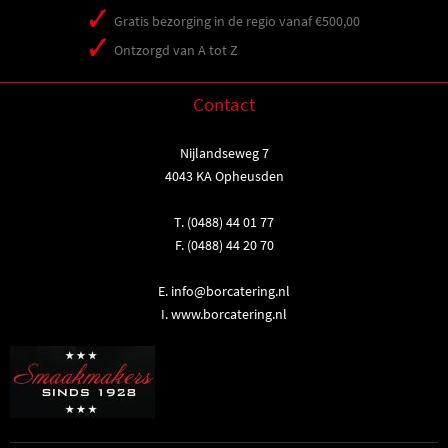
Gratis bezorging in de regio vanaf €500,00
Ontzorgd van A tot Z
Contact
Nijlandseweg 7
4043 KA Opheusden
T.
(0488) 44 01 77
F. (0488) 44 20 70
E.
info@borcatering.nl
I.
www.borcatering.nl