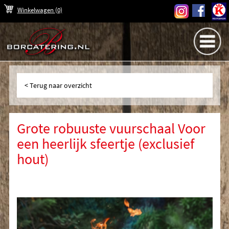
Winkelwagen
(0)
Terug naar overzicht
Grote robuuste vuurschaal Voor
een heerlijk sfeertje (exclusief
hout)