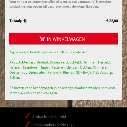
Voor minder personen bestellen of wenst u een aanpassing? Neem dan
contact met ons op, en wij bespreken met u de mogelijkheden.
Totaalprijs
€ 22,00
IN WINKELWAGEN
Wij bezorgen bestellingen vanaf 500 euro gratis in :
Aalst, Achterberg, Andelst, Dodewaard, Echteld, Hemmen, Herveld,
Heteren, Ijzendoorn, Ingen, Kesteren, Lienden, Ochten, Ommeren,
Oosterhout, Opheusden, Randwijk, Rhenen, Slijk-Ewijk, Tiel, Valburg,
Zetten.
De kosten voor het bezorgen in de overige plaatsen worden berekend
in stap 4/4 van de winkelwagen.
Ambachtelijk bereid
Smaakmakers sinds 1928