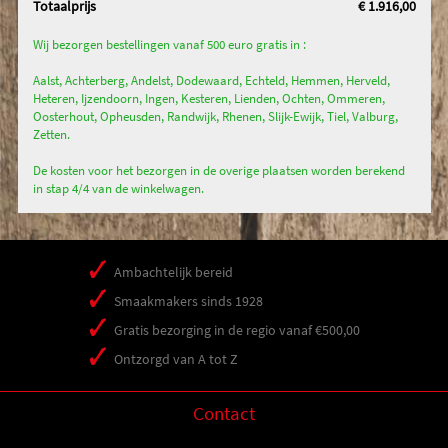
Totaalprijs
€ 1.916,00
Wij bezorgen bestellingen vanaf 500 euro gratis in :
Aalst, Achterberg, Andelst, Dodewaard, Echteld, Hemmen, Herveld,
Heteren, Ijzendoorn, Ingen, Kesteren, Lienden, Ochten, Ommeren,
Oosterhout, Opheusden, Randwijk, Rhenen, Slijk-Ewijk, Tiel, Valburg,
Zetten.
De kosten voor het bezorgen in de overige plaatsen worden berekend
in stap 4/4 van de winkelwagen.
Ambachtelijk bereid
Smaakmakers sinds 1928
Gratis bezorging in de regio vanaf €500,00
Ontzorgd van A tot Z
Contact