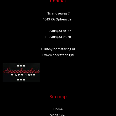
Contact
Nijlandseweg 7
4043 KA Opheusden
T.
(0488) 44 01 77
F. (0488) 44 20 70
E.
info@borcatering.nl
I.
www.borcatering.nl
Sitemap
Home
Sinds 1928