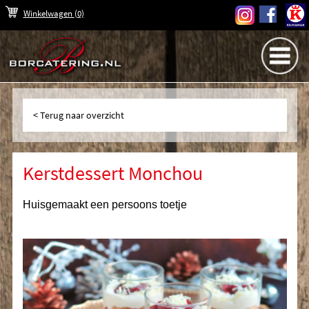
Winkelwagen
(0)
Terug naar overzicht
Kerstdessert Monchou
Huisgemaakt een persoons toetje