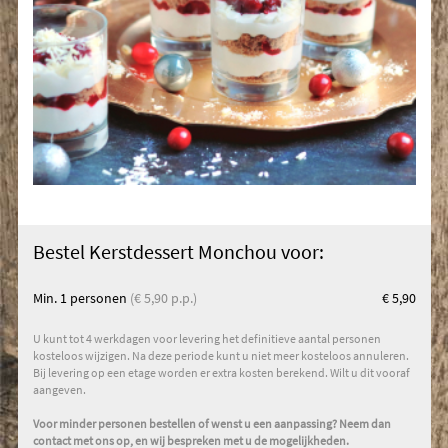
Bestel Kerstdessert Monchou voor:
Min. 1
personen
(€ 5,90 p.p.)
€ 5,90
U kunt tot 4 werkdagen voor levering het definitieve aantal personen
kosteloos wijzigen. Na deze periode kunt u niet meer kosteloos annuleren.
Bij levering op een etage worden er extra kosten berekend. Wilt u dit vooraf
aangeven.
Voor minder personen bestellen of wenst u een aanpassing? Neem dan
contact met ons op, en wij bespreken met u de mogelijkheden.