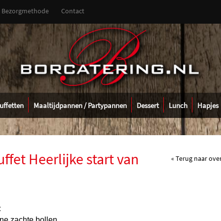
Bezorgmethode
Contact
uffetten
Maaltijdpannen / Partypannen
Dessert
Lunch
Hapjes
ffet Heerlijke start van
« Terug naar ove
:
ine zachte bollen