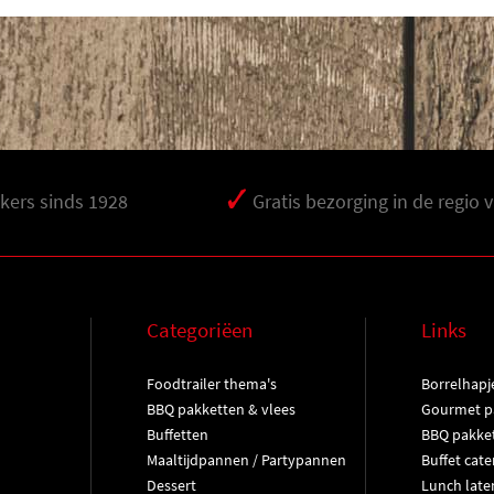
ers sinds 1928
Gratis bezorging in de regio 
Categoriëen
Links
Foodtrailer thema's
Borrelhapj
BBQ pakketten & vlees
Gourmet pa
Buffetten
BBQ pakke
Maaltijdpannen / Partypannen
Buffet cate
Dessert
Lunch late