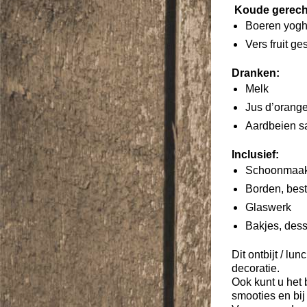
Koude gerech
Boeren yogh
Vers fruit g
Dranken:
Melk
Jus d’orang
Aardbeien 
Inclusief:
Schoonmaak
Borden, best
Glaswerk
Bakjes, dess
Dit ontbijt / l
decoratie.
Ook kunt u het 
smooties en bij