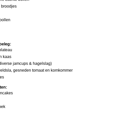
) broodjes
bollen
beleg:
plateau
n kaas
diverse jamcups & hagelslag)
eldsla, gesneden tomaat en komkommer
jes
ten:
ancakes
pek