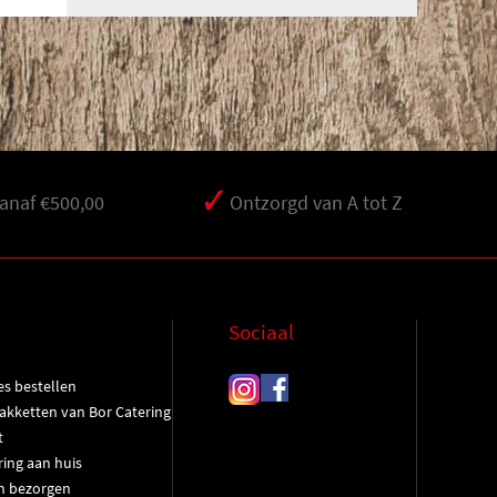
vanaf €500,00
Ontzorgd van A tot Z
Sociaal
es bestellen
kketten van Bor Catering
t
ring aan huis
n bezorgen