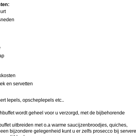
ten:
urt
esneden
e
sap
kosten
ek en servetten
ert lepels, opscheplepels etc..
unchbuffet wordt geheel voor u verzorgd, met de bijbehorende
buffet uitbreiden met o.a warme saucijzenbroodjes, quiches,
 een bijzondere gelegenheid kunt u er zelfs prosecco bij servere