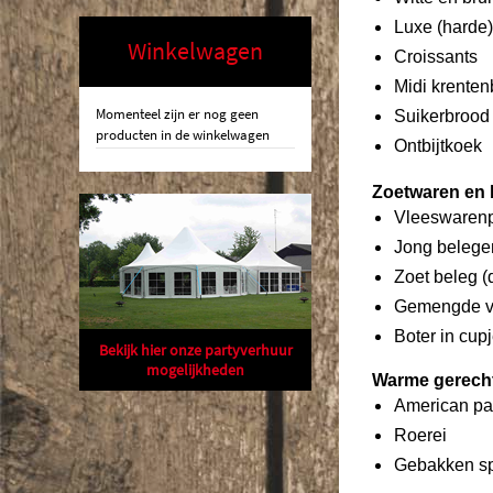
Luxe (harde
Winkelwagen
Croissants
Midi krenten
Momenteel zijn er nog geen
Suikerbrood
producten in de winkelwagen
Ontbijtkoek
Zoetwaren en 
Vleeswaren
Jong belege
Zoet beleg (
Gemengde v
Boter in cup
Bekijk hier onze partyverhuur
mogelijkheden
Warme gerech
American p
Roerei
Gebakken s