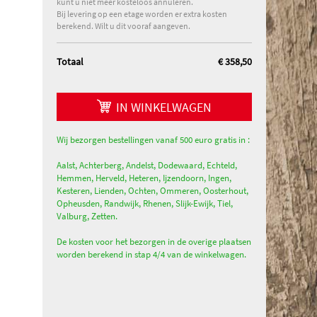
kunt u niet meer kosteloos annuleren.
Bij levering op een etage worden er extra kosten
berekend. Wilt u dit vooraf aangeven.
Totaal
€ 358,50
IN WINKELWAGEN
Wij bezorgen bestellingen vanaf 500 euro gratis in :
Aalst, Achterberg, Andelst, Dodewaard, Echteld,
Hemmen, Herveld, Heteren, Ijzendoorn, Ingen,
Kesteren, Lienden, Ochten, Ommeren, Oosterhout,
Opheusden, Randwijk, Rhenen, Slijk-Ewijk, Tiel,
Valburg, Zetten.
De kosten voor het bezorgen in de overige plaatsen
worden berekend in stap 4/4 van de winkelwagen.