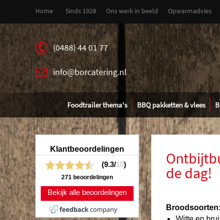
Home
Sinds 1928
Ons werk in beeld
Opwarmadvies
(0488) 44 01 77
info@borcatering.nl
Foodtrailer thema's
BBQ pakketten & vlees
B
Klantbeoordelingen
Ontbijtbu
(9.3/
10
)
de dag!
271 beoordelingen
Bekijk alle beoordelingen
Broodsoorten
Witte en bru