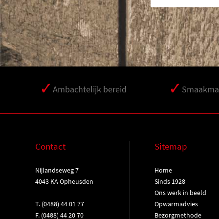
Ambachtelijk bereid
Smaakmak
Contact
Sitemap
Nijlandseweg 7
Home
4043 KA Opheusden
Sinds 1928
Ons werk in beeld
T.
(0488) 44 01 77
Opwarmadvies
F. (0488) 44 20 70
Bezorgmethode