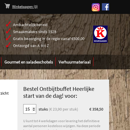
Winkelwagen
(0)
Ambachtelijk bereid
Smaakmakers sinds 1928
Gratis bezorging in de regio vanaf €500,00
\
Ontzorgd van A tot Z
Gourmet en saladeschotels
Verhuurmateriaal
Bestel Ontbijtbuffet Heerlijke
rzicht
start van de dag! voor:
stuks
(€ 23,90 per stuk)
€ 358,50
U kunt tot 4 werkdagen voor levering het definitieve
aantal personen kosteloos wijzigen. Na deze periode