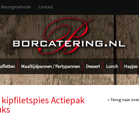
Bezorgmethode
Contact
uffetten
Maaltijdpannen / Partypannen
Dessert
Lunch
Hapjes
 kipfiletspies Actiepak
« Terug naar ove
uks