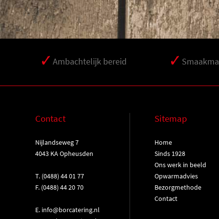
Ambachtelijk bereid
Smaakmak
Contact
Sitemap
Nijlandseweg 7
Home
4043 KA Opheusden
Sinds 1928
Ons werk in beeld
T.
(0488) 44 01 77
Opwarmadvies
F. (0488) 44 20 70
Bezorgmethode
Contact
E.
info@borcatering.nl