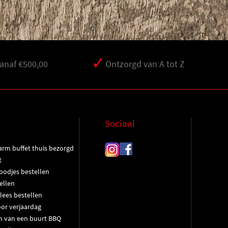
vanaf €500,00
Ontzorgd van A tot Z
Sociaal
rm buffet thuis bezorgd
t
oodjes bestellen
ellen
lees bestellen
oor verjaardag
n van een buurt BBQ