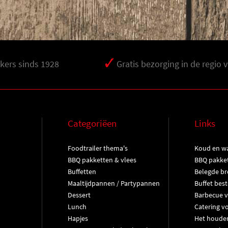
ers sinds 1928
Gratis bezorging in de regio 
Categoriëen
Links
Foodtrailer thema's
Koud en wa
BBQ pakketten & vlees
BBQ pakke
Buffetten
Belegde br
Maaltijdpannen / Partypannen
Buffet best
Dessert
Barbecue v
Lunch
Catering v
Hapjes
Het houde