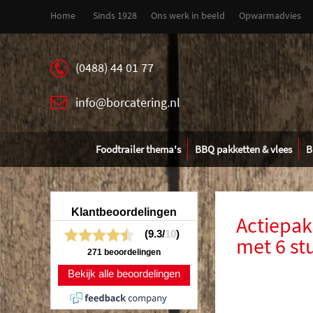
Home
Sinds 1928
Ons werk in beeld
Opwarmadvies
(0488) 44 01 77
info@borcatering.nl
Foodtrailer thema's
BBQ pakketten & vlees
B
Klantbeoordelingen
Actiepak
(9.3/
10
)
met 6 st
271 beoordelingen
Bekijk alle beoordelingen