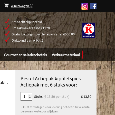
Winkelwagen
(0)
Ambachtelijk bereid
Smaakmakers sinds 1928
Gratis bezorging in de regio vanaf €500,00
\
Ontzorgd van A tot Z
Gourmet en saladeschotels
Verhuurmateriaal
Bestel Actiepak kipfiletspies
rzicht
Actiepak met 6 stuks voor:
Stuks
(€ 13,50 per stuk)
€ 13,50
U kunt tot 3 dagen voor levering het definitieve aantal
personen kosteloos wijzigen.