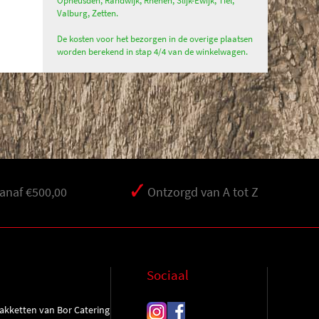
Opheusden, Randwijk, Rhenen, Slijk-Ewijk, Tiel,
Valburg, Zetten.
De kosten voor het bezorgen in de overige plaatsen
worden berekend in stap 4/4 van de winkelwagen.
vanaf €500,00
Ontzorgd van A tot Z
Sociaal
kketten van Bor Catering