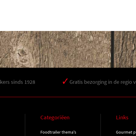
ers sinds 1928
Gratis bezorging in de regio 
Categoriëen
Links
Foodtrailer thema's
Gourmet pa