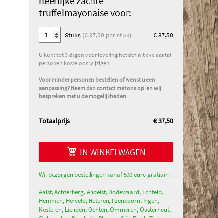
heerlijke zachte
truffelmayonaise voor:
Stuks
(€ 37,50 per stuk)
€ 37,50
U kunt tot 3 dagen voor levering het definitieve aantal
personen kosteloos wijzigen.
Voor minder personen bestellen of wenst u een
aanpassing? Neem dan contact met ons op, en wij
bespreken met u de mogelijkheden.
Totaalprijs
€ 37,50
IN WINKELWAGEN
Wij bezorgen bestellingen vanaf 500 euro gratis in :
Aalst, Achterberg, Andelst, Dodewaard, Echteld,
Hemmen, Herveld, Heteren, Ijzendoorn, Ingen,
Kesteren, Lienden, Ochten, Ommeren, Oosterhout,