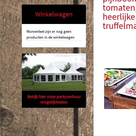
tomaten,
Winkelwagen
heerlijke
truffelm
Momenteel zijn er nog geen
producten in de winkelwagen
Bekijk hier onze partyverhuur
mogelijkheden