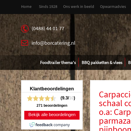
Home
Sinds 1928
Ons werk in beeld
Opwarmadvies
(0488) 44 01 77
info@borcatering.nl
Foodtrailer thema's
BBQ pakketten & vlees
B
Klantbeoordelingen
Carpacci
(9.3/
10
)
schaal 
271 beoordelingen
o.a: Carp
Bekijk alle beoordelingen
parmaza
pijnboo