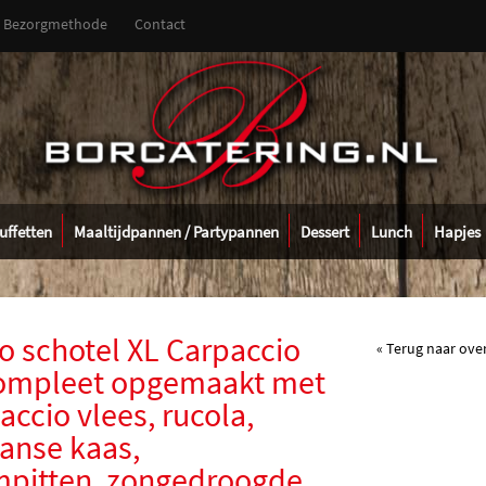
Bezorgmethode
Contact
uffetten
Maaltijdpannen / Partypannen
Dessert
Lunch
Hapjes
o schotel XL Carpaccio
« Terug naar ove
compleet opgemaakt met
accio vlees, rucola,
anse kaas,
mpitten, zongedroogde